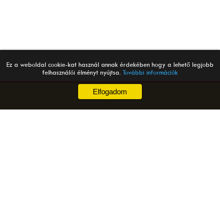
Ez a weboldal cookie-kat használ annak érdekében hogy a lehető legjobb
felhasználói élményt nyújtsa.
További információk
- XLS.HU -
- Copyright © 2026 All Rights Reserved.
legvar.lap.hu
|
szorakozas.lap.hu
|
gyerek.lap.hu